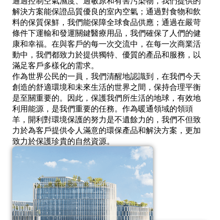
通過控制空氣濕度、過敏原和有害污染物，我們提供的
解決方案能保證品質優良的室內空氣；通過對食物和飲
料的保質保鮮，我們能保障全球食品供應；通過在嚴苛
條件下運輸和發運關鍵醫療用品，我們確保了人們的健
康和幸福。在與客戶的每一次交流中，在每一次商業活
動中，我們都致力於提供獨特、優質的產品和服務，以
滿足客戶多樣化的需求。
作為世界公民的一員，我們清醒地認識到，在我們今天
創造的舒適環境和未來生活的世界之間，保持合理平衡
是至關重要的。因此，保護我們所生活的地球，有效地
利用能源，是我們重要的任務。作為暖通領域的領頭
羊，開利對環境保護的努力是不遺餘力的，我們不但致
力於為客戶提供令人滿意的環保產品和解決方案，更加
致力於保護珍貴的自然資源。