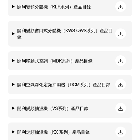
開利變頻分體機（KLF系列）產品目錄
開利變頻窗口式分體機（KWS QWS系列）產品目
錄
開利移動式空調（MDK系列）產品目錄
開利空氣淨化定頻抽濕機（DCM系列）產品目錄
開利變頻抽濕機（VS系列）產品目錄
開利定頻抽濕機（KX 系列）產品目錄