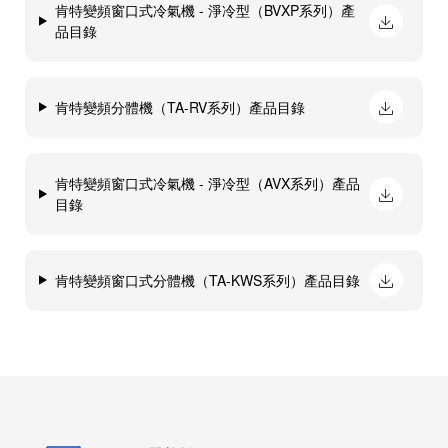
肯特變頻窗口式冷氣機 - 淨冷型（BVXP系列）產
品目錄
肯特變頻分體機（TA-RV系列）產品目錄
肯特變頻窗口式冷氣機 - 淨冷型（AVX系列）產品
目錄
肯特變頻窗口式分體機（TA-KWS系列）產品目錄