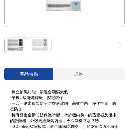
產品特點
規格
·獨立抽濕功能，最適合潮濕天氣
·榮獲4 級能源標籤，慳電環保
·三合一納米銀負離子防塵過濾網，高效抗菌、淨化空氣、防
霉防臭
·特有雙重金鑽防銹保護塗層，塗於機內前排的蒸發器及後排
的散熱器，外殼更經防銹處理，令冷氣機防水防銹
·ECO Sleep省電模式，適合睡眠時調校，可避免室溫過冷而令