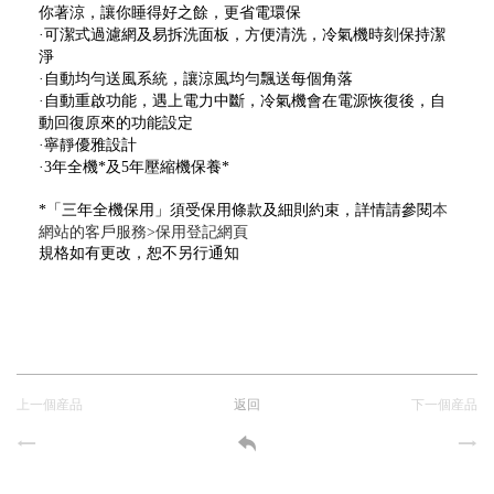
你著涼，讓你睡得好之餘，更省電環保
·可潔式過濾網及易拆洗面板，方便清洗，冷氣機時刻保持潔
淨
·自動均勻送風系統，讓涼風均勻飄送每個角落
·自動重啟功能，遇上電力中斷，冷氣機會在電源恢復後，自
動回復原來的功能設定
·寧靜優雅設計
·3年全機*及5年壓縮機保養*
*「三年全機保用」須受保用條款及細則約束，詳情請
參閱
本
網站的客戶服務>保用登記網頁
規格如有更改，恕不另行通知
上一個産品
返回
下一個産品