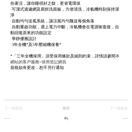
你著涼，讓你睡得好之餘，更省電環保
·可潔式過濾網及易拆洗面板，方便清洗，冷氣機時刻保持潔
淨
·自動均勻送風系統，讓涼風均勻飄送每個角落
·自動重啟功能，遇上電力中斷，冷氣機會在電源恢復後，自
動回復原來的功能設定
·寧靜優雅設計
·3年全機*及5年壓縮機保養*
*「三年全機保用」須受保用條款及細則約束，詳情請
參閱
本
網站的客戶服務>保用登記網頁
規格如有更改，恕不另行通知
上一個産品
返回
下一個産品