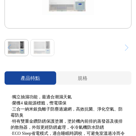
產品特點
規格
·獨立抽濕功能，最適合潮濕天氣
·榮獲4 級能源標籤，慳電環保
·三合一納米銀負離子防塵過濾網，高效抗菌、淨化空氣、防
霉防臭
·特有雙重金鑽防銹保護塗層，塗於機內前排的蒸發器及後排
的散熱器，外殼更經防銹處理，令冷氣機防水防銹
·ECO Sleep省電模式，適合睡眠時調校，可避免室溫過冷而令