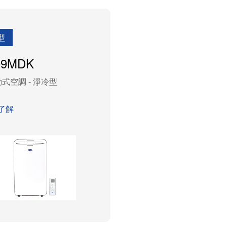
型
09MDK
式空調 - 淨冷型
了解