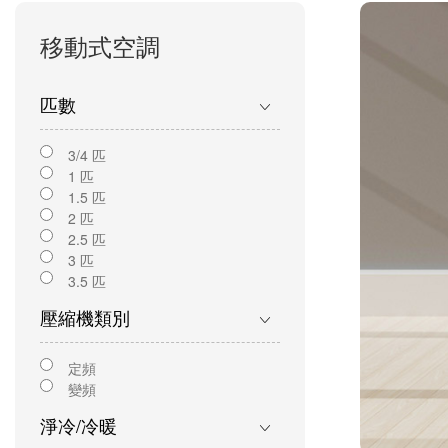
移動式空調
匹數
3/4 匹
1 匹
1.5 匹
2 匹
2.5 匹
3 匹
3.5 匹
壓縮機類別
定頻
變頻
淨冷/冷暖