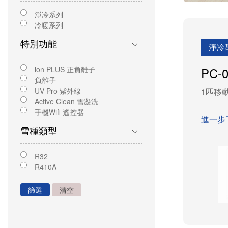
淨冷系列
冷暖系列
特別功能
淨冷
PC-
ion PLUS 正負離子
負離子
1匹移動
UV Pro 紫外線
Active Clean 雪凝洗
手機Wifi 遙控器
進一步
雪種類型
R32
R410A
篩選
清空