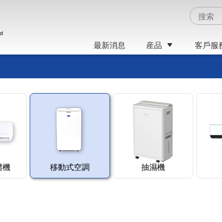
ed
最新消息
産品
客戶服
體機
移動式空調
抽濕機