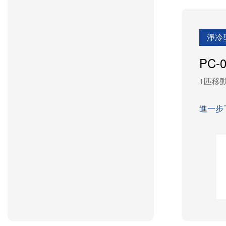
淨冷
PC-
1匹移動
進一步